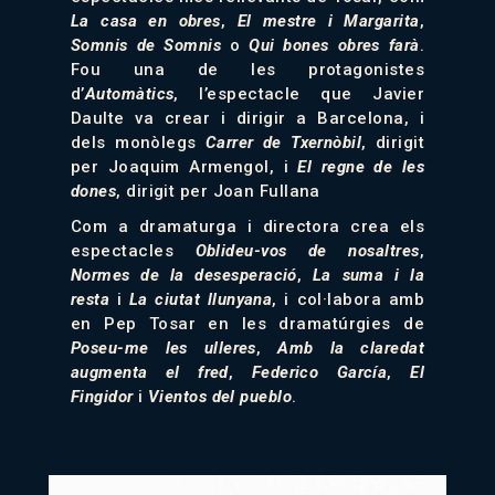
La casa en obres
,
El mestre i Margarita
,
Somnis de Somnis
o
Qui bones obres farà
.
Fou una de les protagonistes
d’
Automàtics
, l’espectacle que Javier
Daulte va crear i dirigir a Barcelona, i
dels monòlegs
Carrer de Txernòbil
, dirigit
per Joaquim Armengol, i
El regne de les
dones
, dirigit per Joan Fullana
Com a dramaturga i directora crea els
espectacles
Oblideu-vos de nosaltres
,
Normes de la desesperació
,
La suma i la
resta
i
La ciutat llunyana
, i col·labora amb
en Pep Tosar en les dramatúrgies de
Poseu-me les ulleres
,
Amb la claredat
augmenta el fred
,
Federico García
,
El
Fingidor
i
Vientos del pueblo
.