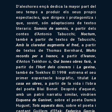
D’aleshores ençà dedica la mayor part del
seu temps a produir els seus propis
espectacles, que dirigeix i protagonitza i
que, sovint, són adaptacions de textos
literaris:
Somnis de somnis
, a partir dels
contes d’Antonio Tabucchi;
Nocturn
,
també a partir de textos de Tabucchi,
Amb la claredat augmenta el fred
, a partir
de textos de Thomas Bernhard,
Molts
records per a Ivanov
, a partir d’
Ivanov
,
d’Anton Txèkhov o,
Qui bones obres farà
, a
partir de
l’Hort dels cirerers
i
La gavina
,
també de Txekhov. El 1998 estrena el seu
primer espectacle biogràfic, titulat
La
casa en obres
, a partir de la vida i l’obra
del poeta Blai Bonet. Després d’aquest,
amb un patró narratiu similar, vindrien
Esquena de Ganivet
, sobre el poeta Damià
Huguet;
Tots aquests dois
, sobre el poeta i
cantant Guillem d’Efak;
Federico García
,