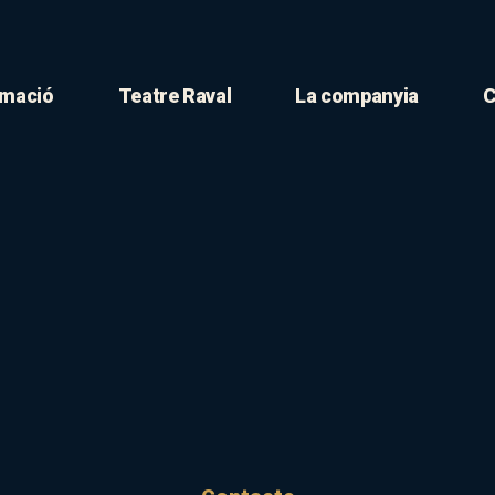
mació
Teatre Raval
La companyia
C