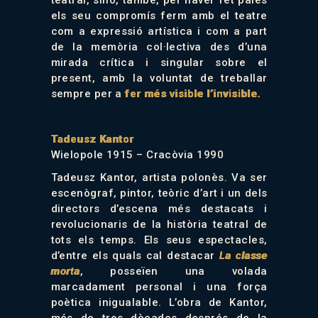
teatral, sinó, també, per haver fet palès
els seu compromís ferm amb el teatre
com a expressió artística i com a part
·
de la memòria col
lectiva des d’una
mirada crítica i singular sobre el
present, amb la voluntat de treballar
sempre per a
fer més visible l’invisible.
Tadeusz Kantor
Wielopole 1915 – Cracòvia 1990
Tadeusz Kantor, artista polonès. Va ser
escenògraf, pintor, teòric d’art i un dels
directors d’escena més destacats i
revolucionaris de la història teatral de
tots els temps. Els seus espectacles,
d’entre els quals cal destacar
La classe
morta
, posseïen una volada
marcadament personal i una força
poètica inigualable. L’obra de Kantor,