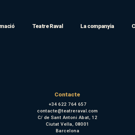
mació
Teatre Raval
La companyia
C
Contacte
+34 622 764 657
contacte@teatreraval.com
C/ de Sant Antoni Abat, 12
Ciutat Vella, 08001
Barcelona