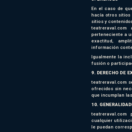
En el caso de qu
hacía otros sitios
sitios y contenido
teatreraval.com
perteneciente a un
exactitud, ampl
información conten
Igualmente la inc
fusión o particip
9. DERECHO DE E
teatreraval.com s
ofrecidos sin nec
que incumplan las
10. GENERALIDAD
teatreraval.com
cualquier utilizac
le puedan corres