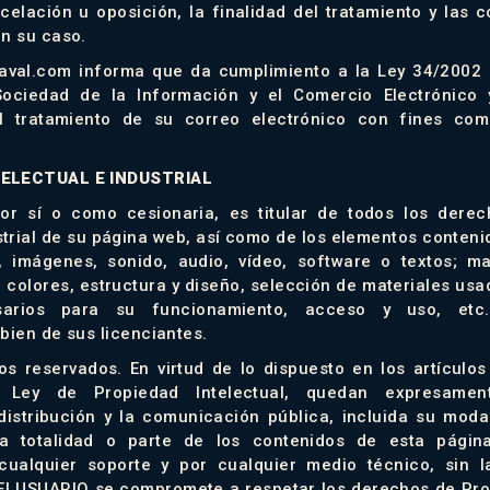
ncelación u oposición, la finalidad del tratamiento y las
en su caso.
raval.com informa que da cumplimiento a la Ley 34/2002 d
Sociedad de la Información y el Comercio Electrónico y
al tratamiento de su correo electrónico con fines com
TELECTUAL E INDUSTRIAL
por sí o como cesionaria, es titular de todos los dere
ustrial de su página web, así como de los elementos conteni
o, imágenes, sonido, audio, vídeo, software o textos; m
colores, estructura y diseño, selección de materiales us
arios para su funcionamiento, acceso y uso, etc.)
bien de sus licenciantes.
s reservados. En virtud de lo dispuesto en los artículos
 Ley de Propiedad Intelectual, quedan expresament
distribución y la comunicación pública, incluida su mod
 la totalidad o parte de los contenidos de esta págin
cualquier soporte y por cualquier medio técnico, sin l
 El USUARIO se compromete a respetar los derechos de Pro