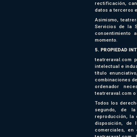
rectificación, ca
datos a terceros 
Asimismo, teatre
Servicios de la 
consentimiento 
momento.
5. PROPIEDAD IN
teatreraval.com 
intelectual e ind
título enunciativ
combinaciones de 
ordenador neces
teatreraval.com o 
Todos los derecho
segundo, de la
reproducción, la 
disposición, de
comerciales, en 
teatreraval.com .