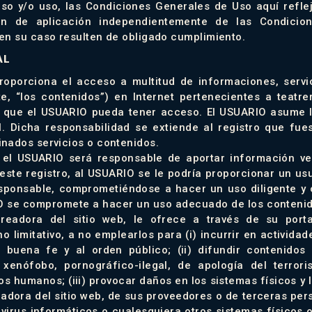
so y/o uso, las Condiciones Generales de Uso aquí reflej
án de aplicación independientemente de las Condicio
en su caso resulten de obligado cumplimiento.
AL
proporciona el acceso a multitud de informaciones, servi
e, “los contenidos”) en Internet pertenecientes a teatr
os que el USUARIO pueda tener acceso. El USUARIO asume l
l. Dicha responsabilidad se extiende al registro que fu
nados servicios o contenidos.
o el USUARIO será responsable de aportar información ver
ste registro, al USUARIO se le podría proporcionar un us
sponsable, comprometiéndose a hacer un uso diligente y 
O se compromete a hacer un uso adecuado de los contenido
creadora del sitio web, le ofrece a través de su port
o limitativo, a no emplearlos para (i) incurrir en actividades
a buena fe y al orden público; (ii) difundir contenido
, xenófobo, pornográfico-ilegal, de apología del terrori
os humanos; (iii) provocar daños en los sistemas físicos y
adora del sitio web, de sus proveedores o de terceras pers
d virus informáticos o cualesquiera otros sistemas físicos 