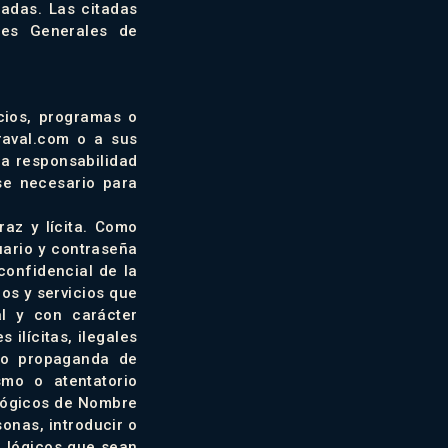
adas. Las citadas
nes Generales de
cios, programas o
eraval.com o a sus
a responsabilidad
ese necesario para
az y lícita. Como
uario y contraseña
confidencial de la
s y servicios que
al y con carácter
 ilícitas, ilegales
s o propaganda de
smo o atentatorio
 lógicos de Nombre
onas, introducir o
o lógicos que sean