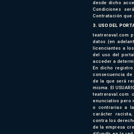
desde dicho acce
Condiciones ser
Contratación que 
3. USO DEL PORT
teatreraval.com 
datos (en adelant
licenciantes a l
del uso del porta
acceder a determi
En dicho registr
consecuencia de e
de la que será re
misma. El USUARI
teatreraval.com 
enunciativo pero n
o contrarias a l
carácter racista
contra los derech
de la empresa cre
difundir en la re