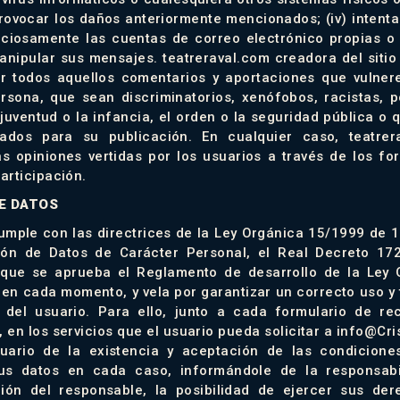
rovocar los daños anteriormente mencionados; (iv) intenta
liciosamente las cuentas de correo electrónico propias o
anipular sus mensajes. teatreraval.com creadora del sitio
ar todos aquellos comentarios y aportaciones que vulnere
rsona, que sean discriminatorios, xenófobos, racistas, 
juventud o la infancia, el orden o la seguridad pública o q
uados para su publicación. En cualquier caso, teatrer
s opiniones vertidas por los usuarios a través de los for
articipación.
DE DATOS
umple con las directrices de la Ley Orgánica 15/1999 de 
ión de Datos de Carácter Personal, el Real Decreto 17
 que se aprueba el Reglamento de desarrollo de la Ley
 en cada momento, y vela por garantizar un correcto uso y 
 del usuario. Para ello, junto a cada formulario de r
 en los servicios que el usuario pueda solicitar a info@Cr
uario de la existencia y aceptación de las condiciones
us datos en cada caso, informándole de la responsabi
ción del responsable, la posibilidad de ejercer sus de