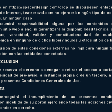
e en https://spacerdesign.com/drop se dispusiesen enlace
 de Internet, teatreraval.com no ejercerá ningún tipo de c
s. En ningún caso
 asumirá responsabilidad alguna por los contenidos
 sitio web ajeno, ni garantizará la disponibilidad técnica, c
itud, veracidad, validez y constitucionalidad de cual
ida en ninguno de dichos hipervínculos u otros sitios de I
lusión de estas conexiones externas no implicará ningún t
ación con las entidades conectadas.
XCLUSIÓN
e reserva el derecho a denegar o retirar el acceso a portal
esidad de pre-aviso, a instancia propia o de un tercero, a
 presentes Condiciones Generales de Uso.
ES
 perseguirá el incumplimiento de las presentes cond
ión indebida de su portal ejerciendo todas las acciones ci
ponder en derecho.