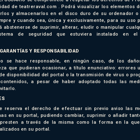
aridad de teatreraval.com . Podrá visualizar los elementos d
arlos y almacenarlos en el disco duro de su ordenador o
empre y cuando sea, única y exclusivamente, para su uso p
 abstenerse de suprimir, alterar, eludir o manipular cualqu
istema de seguridad que estuviera instalado en el
 GARANTÍAS Y RESPONSABILIDAD
 no se hace responsable, en ningún caso, de los daños
eza que pudieran ocasionar, a título enunciativo: errores 
de disponibilidad del portal o la transmisión de virus o p
 contenidos, a pesar de haber adoptado todas las med
itarlo.
ES
se reserva el derecho de efectuar sin previo aviso las m
as en su portal, pudiendo cambiar, suprimir o añadir tant
 presten a través de la misma como la forma en la qu
alizados en su portal.