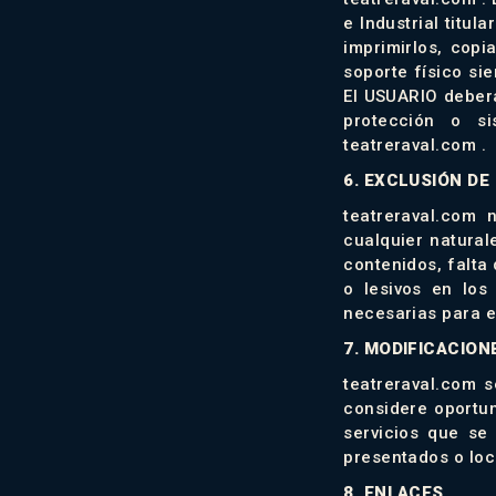
e Industrial titul
imprimirlos, copi
soporte físico si
El USUARIO deberá
protección o s
teatreraval.com .
6. EXCLUSIÓN DE
teatreraval.com
cualquier natural
contenidos, falta 
o lesivos en los
necesarias para ev
7. MODIFICACION
teatreraval.com 
considere oportun
servicios que se
presentados o loc
8. ENLACES