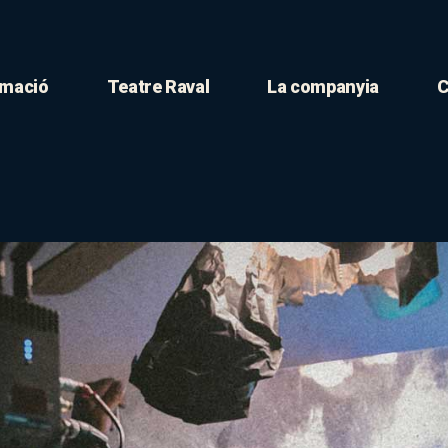
mació
Teatre Raval
La companyia
C