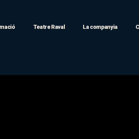
mació
Teatre Raval
La companyia
C